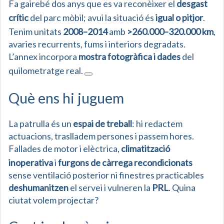
Fa gairebé dos anys que es va reconèixer el
desgast
crític
del parc mòbil; avui la situació és
igual o pitjor
.
Tenim unitats
2008–2014
amb
>260.000–320.000 km
,
avaries recurrents, fums i interiors degradats.
L’annex incorpora
mostra fotogràfica i dades
del
quilometratge real.
Què ens hi juguem
La patrulla és un
espai de treball
: hi redactem
actuacions, traslladem persones i passem hores.
Fallades de motor i elèctrica,
climatització
inoperativa
i
furgons de càrrega recondicionats
sense ventilació posterior ni finestres practicables
deshumanitzen
el servei i vulneren la
PRL
. Quina
ciutat volem projectar?