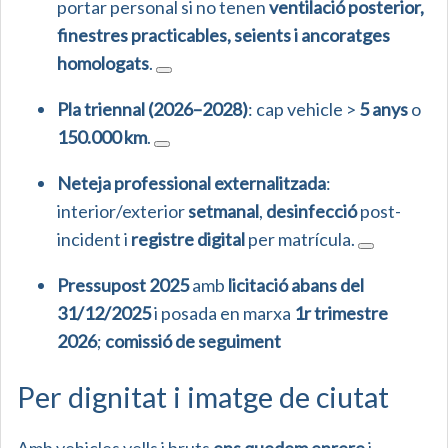
portar personal si no tenen
ventilació posterior,
finestres practicables, seients i ancoratges
homologats
.
Pla triennal (2026–2028)
: cap vehicle >
5 anys
o
150.000 km
.
Neteja professional externalitzada
:
interior/exterior
setmanal
,
desinfecció
post-
incident i
registre digital
per matrícula.
Pressupost 2025
amb
licitació abans del
31/12/2025
i posada en marxa
1r trimestre
2026
;
comissió de seguiment
Per dignitat i imatge de ciutat
Amb vehicles vells i bruts
ens quedem enrere
i