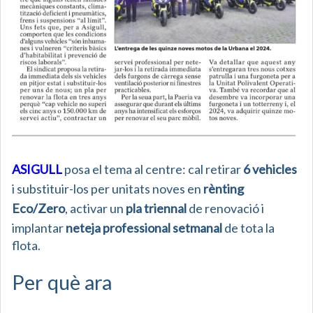
ASIGULL
posa el tema al centre: cal retirar
6 vehicles
i substituir-los per unitats noves en
rènting
Eco/Zero
, activar un
pla triennal
de renovació i
implantar
neteja professional setmanal
de tota la
flota.
Per què ara