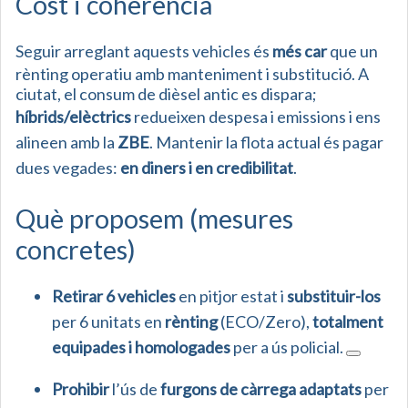
Cost i coherència
Seguir arreglant aquests vehicles és
més car
que un
rènting operatiu amb manteniment i substitució. A
ciutat, el consum de dièsel antic es dispara;
híbrids/elèctrics
redueixen despesa i emissions i ens
alineen amb la
ZBE
. Mantenir la flota actual és pagar
dues vegades:
en diners i en credibilitat
.
Què proposem (mesures
concretes)
Retirar 6 vehicles
en pitjor estat i
substituir-los
per 6 unitats en
rènting
(ECO/Zero),
totalment
equipades i homologades
per a ús policial.
Prohibir
l’ús de
furgons de càrrega adaptats
per