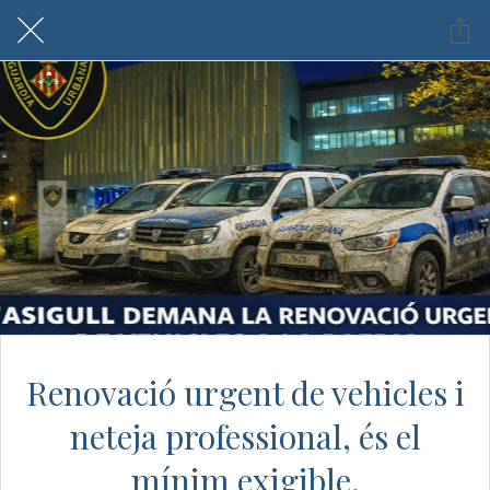
Renovació urgent de vehicles i
neteja professional, és el
mínim exigible.